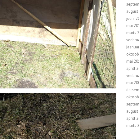
septem
august
juuni 2
mai 20
märts 
veebru
jaanua
oktoob
mai 20
aprill 
veebru
mai 20
detsem
oktoob
septem
august
aprill 
märts 