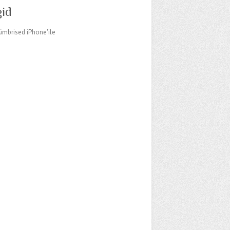
gid
ümbrised iPhone'ile