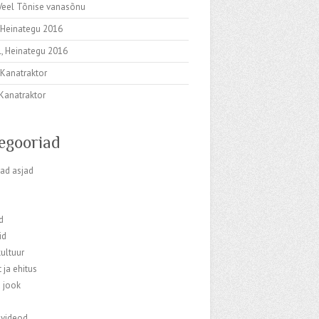
Veel Tõnise vanasõnu
,
Heinategu 2016
l
,
Heinategu 2016
,
Kanatraktor
Kanatraktor
egooriad
vad asjad
d
id
ultuur
ja ehitus
 jook
 videod