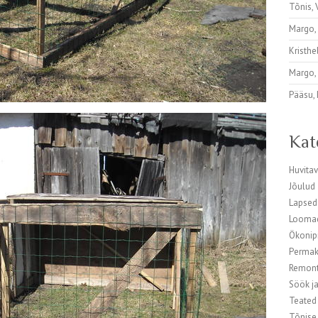
Tõnis
,
Margo
Kristhe
Margo
Pääsu
,
Kat
Huvita
Jõulud
Lapsed
Looma
Ökonip
Permak
Remont 
Söök ja
Teated
Tõnise