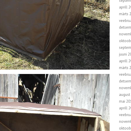
septem
aprill 
märts 
veebru
detsem
novemb
oktoob
septem
juuni 2
aprill 
märts 
veebru
detsem
novemb
august
mai 20
aprill 
veebru
novemb
oktoob