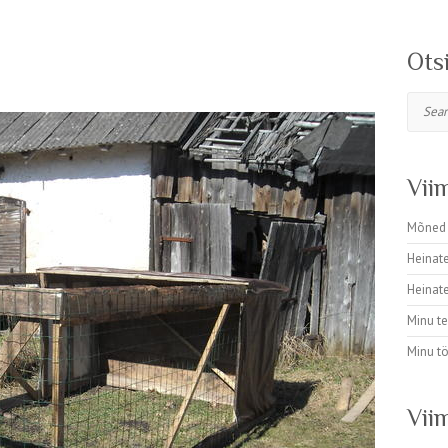
Ots
Search
Vii
Mõned 
Heinat
Heinat
Minu t
Minu t
Vii