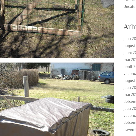
Uncate
Arh
juuli 2
august
juuni 2
mai 20
aprill 
veebru
august
juuli 2
mai 20
detsem
juuli 2
veebru
detsem
novemb