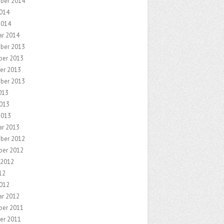
ber 2014
2014
2014
ar 2014
ber 2013
er 2013
er 2013
ber 2013
013
2013
2013
ar 2013
ber 2012
er 2012
 2012
12
2012
ar 2012
er 2011
er 2011