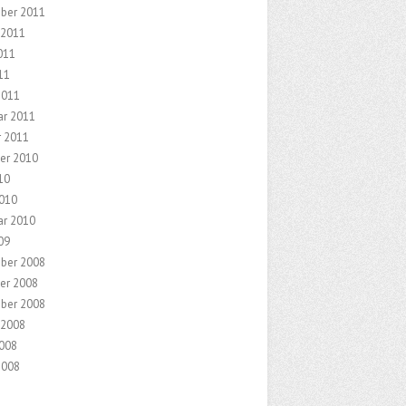
ber 2011
 2011
011
11
2011
ar 2011
r 2011
er 2010
10
2010
ar 2010
09
ber 2008
er 2008
ber 2008
 2008
2008
2008