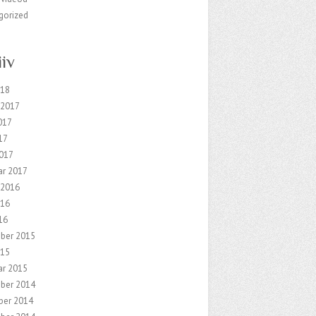
gorized
iiv
018
 2017
017
17
2017
ar 2017
 2016
016
16
ber 2015
015
ar 2015
ber 2014
er 2014