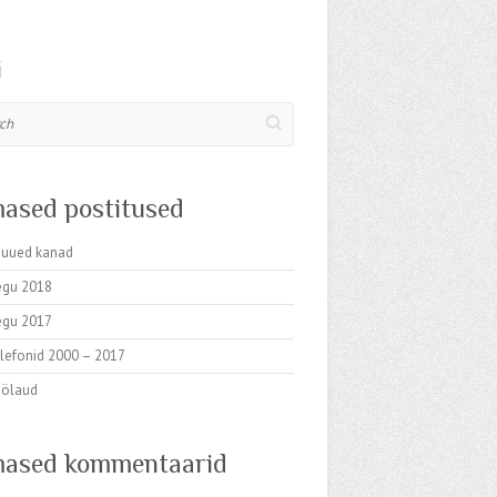
i
mased postitused
uued kanad
egu 2018
egu 2017
elefonid 2000 – 2017
öölaud
mased kommentaarid