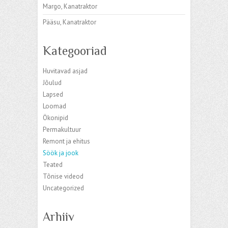
Margo
,
Kanatraktor
Pääsu
,
Kanatraktor
Kategooriad
Huvitavad asjad
Jõulud
Lapsed
Loomad
Ökonipid
Permakultuur
Remont ja ehitus
Söök ja jook
Teated
Tõnise videod
Uncategorized
Arhiiv