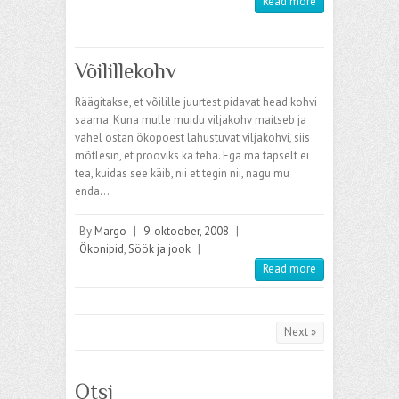
Read more
Võilillekohv
Räägitakse, et võilille juurtest pidavat head kohvi
saama. Kuna mulle muidu viljakohv maitseb ja
vahel ostan ökopoest lahustuvat viljakohvi, siis
mõtlesin, et prooviks ka teha. Ega ma täpselt ei
tea, kuidas see käib, nii et tegin nii, nagu mu
enda…
By
Margo
|
9. oktoober, 2008
|
Ökonipid
,
Söök ja jook
|
Read more
Next »
Otsi