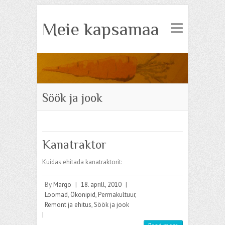
Meie kapsamaa
Söök ja jook
Kanatraktor
Kuidas ehitada kanatraktorit:
By
Margo
|
18. aprill, 2010
|
Loomad
,
Ökonipid
,
Permakultuur
,
Remont ja ehitus
,
Söök ja jook
|