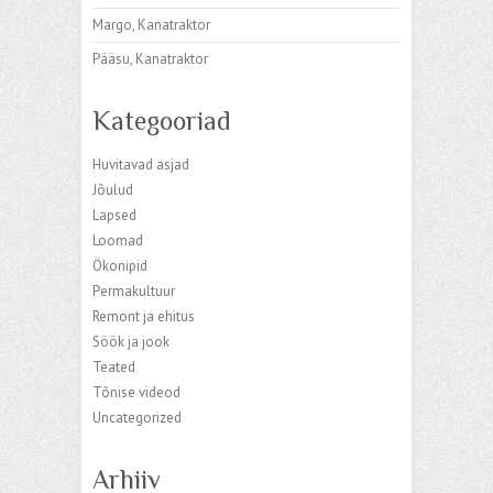
Margo
,
Kanatraktor
Pääsu
,
Kanatraktor
Kategooriad
Huvitavad asjad
Jõulud
Lapsed
Loomad
Ökonipid
Permakultuur
Remont ja ehitus
Söök ja jook
Teated
Tõnise videod
Uncategorized
Arhiiv