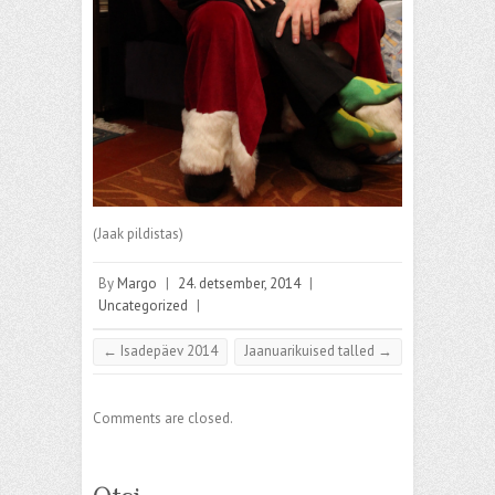
(Jaak pildistas)
By
Margo
|
24. detsember, 2014
|
Uncategorized
|
←
Isadepäev 2014
Jaanuarikuised talled
→
Comments are closed.